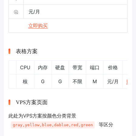
元/月
立即购买
表格方案
CPU
内存
硬盘
带宽
端口
价格
核
G
G
不限
M
元/月
购买
VPS方案页面
此处为VPS方案按颜色分类背景
等区分
gray,yellow,blue,dablue,red,green