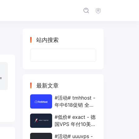
站内搜索
搜
索：
最新文章
#活动# tmhhost -
年中618促销 全场
88折 + 特价季付
#低价# exact - 德
年付VPS
国VPS 年付10美元
1核 1G 15G 1T
#活动# uuuvps -
1Gbps