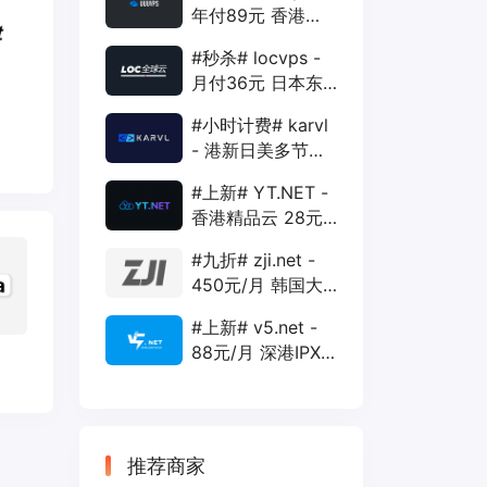
年付89元 香港
BGP 1核 1G 20G
#秒杀# locvps -
400G 30M
月付36元 日本东
京VPS 2核 4G
#小时计费# karvl
40G 1T 450Mbps
- 港新日美多节点
$2/mo 1核 1G
#上新# YT.NET -
20G 5T 1Gbps
香港精品云 28元/
月 电信CN2+联通
#九折# zji.net -
AS10099+移动
450元/月 韩国大
CMI
带宽独服 可选中国
#上新# v5.net -
优化和纯国际线路
88元/月 深港IPX
云主机 500M带宽
双IP接入
推荐商家