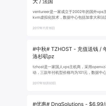
大 / 法国
ventureer是一家成立于2002年的国外
kvm虚拟化技术，数据中心包括加拿大和法国
内速度就这样，硬盘是全ssd固态硬盘，仅支持
2017年11月16日
#中秋# TZHOST - 充值送钱 /
洛杉矶pz
tzhost是一家国人vps主机商，采用ope
动，三款年付机型价格均为101元，数据中
c3、洛杉矶psychz，可以满足不同需求
2017年10月03日
#优惠# DngSolutions - $6.99