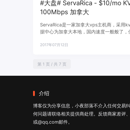
#大盘# ServaRica - $10/mo
100Mbps 加拿大
ServaRica是一家加拿大vps主机商，采用
据中心为加拿大本地，国内速度一般般了，
使用；另一个优势是不限制流量，100Mbp
2017年07月12日
第 1 页 / 共 7 页
介绍
博客仅为分享信息，小夜部落不介入任何交易
何问题请联络相关提供商处理。反馈商家差评、商
或@qq.com邮件。