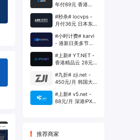
年付89元 香港
BGP 1核 1G 20G
#秒杀# locvps -
400G 30M
月付36元 日本东
京VPS 2核 4G
#小时计费# karvl
40G 1T 450Mbps
- 港新日美多节点
$2/mo 1核 1G
#上新# YT.NET -
20G 5T 1Gbps
香港精品云 28元/
月 电信CN2+联通
#九折# zji.net -
AS10099+移动
450元/月 韩国大
CMI
带宽独服 可选中国
#上新# v5.net -
优化和纯国际线路
88元/月 深港IPX
云主机 500M带宽
双IP接入
推荐商家