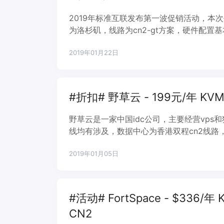
2019年标准互联发布第一波促销活动，本次
为洛杉矶，线路为cn2-gt方案，硬件配置
案的区别，就是分别包括不同的多个IP地址
2019年01月22日
#折扣# 野草云 - 199元/年 KVM
野草云是一家中国idc公司，主要经营vps
线均有涉及，数据中心为香港双程cn2线路，
构，一次性折扣码年付方案更划算，独立服
2019年01月05日
比。
#活动# FortSpace - $336/年
CN2