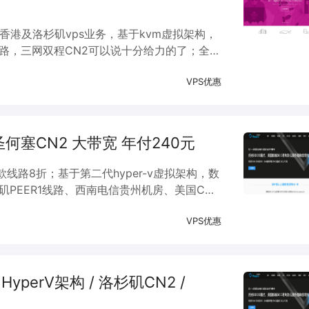
，主打香港及洛杉矶vps业务，基于kvm虚拟架构，
线路，三网双程CN2可以说十分给力的了；全
口，T级别流量充足；如果你找cn2线路，可以说这
VPS优惠
 圣何塞CN2 大带宽 年付240元
路8折；基于第二代hyper-v虚拟架构，数
矶PEER1线路、西南电信贵州机房、美国CN2
线八折，以及买二年送一年等，精彩机会不容
VPS优惠
HyperV架构 / 洛杉矶CN2 /