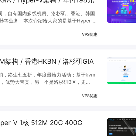
A / Hyper-V架构 / 年付198元
c公司，自有国内多线机房、洛杉矶、香港、韩国
器等业务；本次介绍给大家的是基于Hyper-V
CN2-GIA线路，国内速度非常不错，年付价
VPS优惠
M架构 / 香港HKBN / 洛杉矶GIA
销，终生七五折，年度最给力活动；基于kvm
机房，优势大带宽，另一个是洛杉矶B区，走
一了；本次活动，折扣后性价比非常不错，另外机
VPS优惠
宽。
er-V 1核 512M 20G 400G