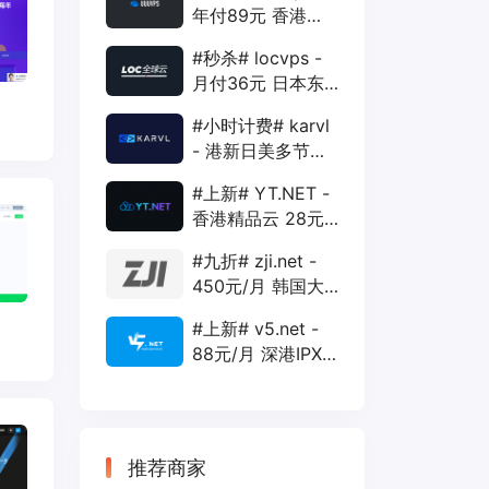
年付89元 香港
BGP 1核 1G 20G
#秒杀# locvps -
400G 30M
月付36元 日本东
京VPS 2核 4G
#小时计费# karvl
40G 1T 450Mbps
- 港新日美多节点
$2/mo 1核 1G
#上新# YT.NET -
20G 5T 1Gbps
香港精品云 28元/
月 电信CN2+联通
#九折# zji.net -
AS10099+移动
450元/月 韩国大
CMI
带宽独服 可选中国
#上新# v5.net -
优化和纯国际线路
88元/月 深港IPX
云主机 500M带宽
双IP接入
推荐商家