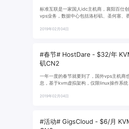
标准互联是一家国人idc主机商，襄阳百仕创
vps业务，数据中心包括洛杉矶、圣何塞、
非常不错，圣何塞机房GIA-CN2线路，国
2019年02月04日
价比更优秀一些。
#春节# HostDare - $32/年 K
矶CN2
一年一度的春节就要到了，国外vps主机商也
息，基于kvm虚拟架构，仅限linux操作系统
cn2线路，电信双程cn2、联通和移动为直
2019年02月04日
年以来该商家最大幅度折扣了。
#活动# GigsCloud - $6/月 KV