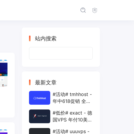
站内搜索
搜
索：
最新文章
#活动# tmhhost -
年中618促销 全场
88折 + 特价季付
#低价# exact - 德
年付VPS
国VPS 年付10美元
1核 1G 15G 1T
#活动# uuuvps -
1Gbps