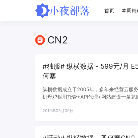
首页
本周精
CN2
#独服# 纵横数据 - 599元/月 E5-
何塞
纵横数据成立于2005年，多年来经营云服
机母鸡租用托管+API代理+网站建设一条
为圣何塞机房CN2-GIA线路，专门针对大
2019年03月09日
防御，带宽为100M独享，没有任何限制。