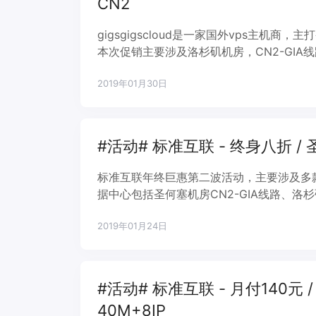
CN2
gigsgigscloud是一家国外vps主机商
本次促销主要涉及洛杉矶机房，CN2-GIA
ssd+r10阵列结构硬盘，1Gbps上行端
2019年01月30日
个十分有性价比。
#活动# 标准互联 - 终身八折 /
标准互联年终巨惠第二波活动，主要涉及多款线
据中心包括圣何塞机房CN2-GIA线路、洛杉
大带宽服务器等若干产品，活动主要包括全
2019年01月24日
错过。
#活动# 标准互联 - 月付140元 / 
40M+8IP