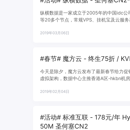
#活动# 纵横数据 - 圣何塞CN2-GI
纵横数据是一家成立于2005年的中国id
等20多个节点，常规VPS、挂机宝及云服务
虚拟架构VPS业务，美国圣何塞数据中心，走
2019年03月06日
格低，性价比优秀。
#春节# 魔方云 - 终生75折 / KV
今天是除夕，魔方云发布了最新春节给力促
虚拟架构，数据中心主推香港A区-hkbn
CN2-GIA线路，算是西岸最好的线路之
2019年02月04日
器全部是ssd固态硬盘，搭配足够流量及带
#活动# 标准互联 - 178元/年 Hyp
50M 圣何塞CN2