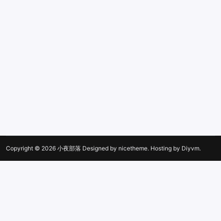
Copyright © 2026
小夜部落
Designed by
nicetheme
. Hosting by
Diyvm
.