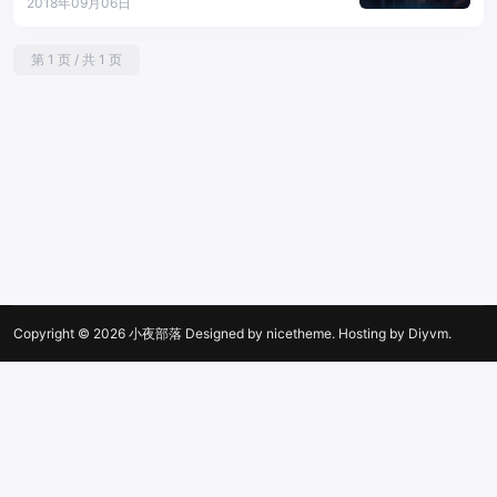
1T 1G 洛杉矶
2018年09月06日
第 1 页 / 共 1 页
Copyright © 2026
小夜部落
Designed by
nicetheme
. Hosting by
Diyvm
.