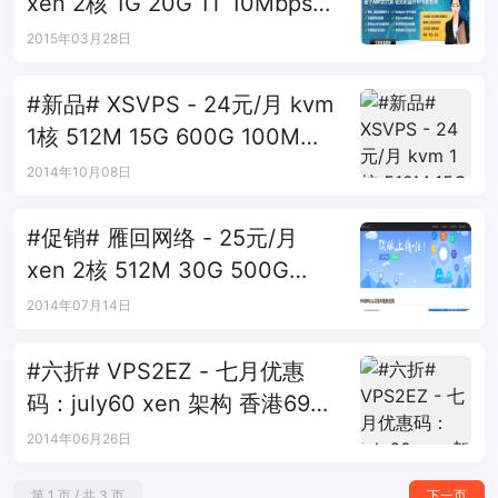
xen 2核 1G 20G 1T 10Mbps
4IP 洛杉矶psychz
2015年03月28日
#新品# XSVPS - 24元/月 kvm
1核 512M 15G 600G 100M
2IP 洛杉矶psychz
2014年10月08日
#促销# 雁回网络 - 25元/月
xen 2核 512M 30G 500G
1Gbps 3IP 凤凰城
2014年07月14日
#六折# VPS2EZ - 七月优惠
码：july60 xen 架构 香港69元
美国57元送IP一个
2014年06月26日
第 1 页 / 共 3 页
下一页