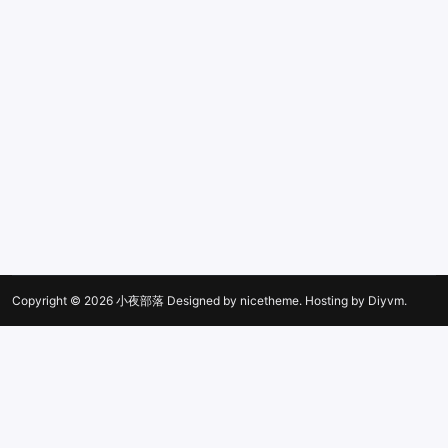
Copyright © 2026
小夜部落
Designed by
nicetheme
. Hosting by
Diyvm
.