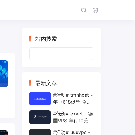
站内搜索
搜
索：
最新文章
#活动# tmhhost -
年中618促销 全场
88折 + 特价季付
#低价# exact - 德
年付VPS
国VPS 年付10美元
1核 1G 15G 1T
#活动# uuuvps -
1Gbps