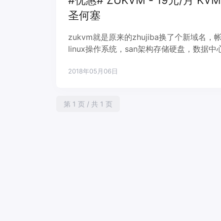
#优惠# ZUKVM - 19元/月 KVM
圣何塞
zukvm就是原来的zhujiba换了个新域
linux操作系统，san架构存储硬盘，数
由线路图，优势是不限流量，1Gbps上行共
2018年05月06日
第 1 页 / 共 1 页