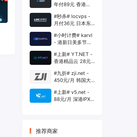
年付89元 香港
BGP 1核 1G 20G
#秒杀# locvps -
400G 30M
月付36元 日本东
京VPS 2核 4G
#小时计费# karvl
40G 1T 450Mbps
- 港新日美多节点
$2/mo 1核 1G
#上新# YT.NET -
20G 5T 1Gbps
香港精品云 28元/
月 电信CN2+联通
#九折# zji.net -
AS10099+移动
450元/月 韩国大
CMI
带宽独服 可选中国
#上新# v5.net -
优化和纯国际线路
88元/月 深港IPX
云主机 500M带宽
双IP接入
推荐商家