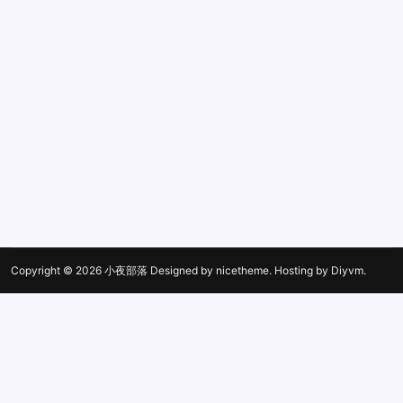
Copyright © 2026
小夜部落
Designed by
nicetheme
. Hosting by
Diyvm
.