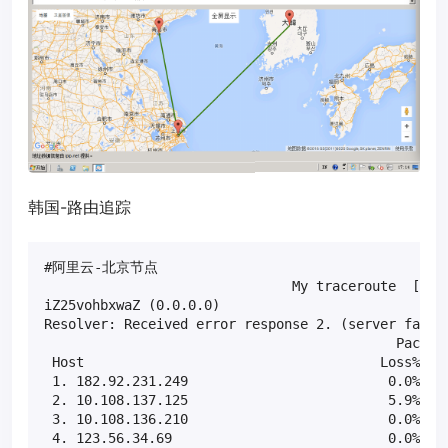
韩国-路由追踪
#阿里云-北京节点

                               My traceroute  [v0.8
iZ25vohbxwaZ (0.0.0.0)                             
Resolver: Received error response 2. (server failur
                                            Packets
 Host                                     Loss%   S
 1. 182.92.231.249                         0.0%    
 2. 10.108.137.125                         5.9%    
 3. 10.108.136.210                         0.0%    
 4. 123.56.34.69                           0.0%    