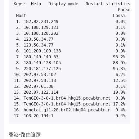
Keys:  Help   Display mode   Restart statistics   O
                                          Packets  
 Host                                   Loss%   Snt
 1. 182.92.231.249                       0.0%    65
 2. 10.108.129.121                       3.1%    65
 3. 10.108.128.202                       0.0%    65
 4. 123.56.34.77                         0.0%    65
 5. 123.56.34.77                         3.1%    64
 6. 101.200.109.138                      0.0%    64
 7. 180.149.140.53                      95.2%    64
 8. 180.149.128.105                     88.9%    64
 9. 220.181.177.125                     95.3%    64
10. 202.97.53.102                        6.2%    64
11. 202.97.58.118                       12.5%    64
12. 202.97.61.38                         3.1%    64
13. 202.97.122.114                      19.0%    64
14. TenGE0-3-0-1.br04.hkg15.pccwbtn.net  0.0%    64
15. TenGE0-3-0-1.br04.hkg15.pccwbtn.net 17.2%    64
16. hungtai.gi1-26.br02.hkg04.pccwbtn.n  9.4%    64
香港-路由追踪