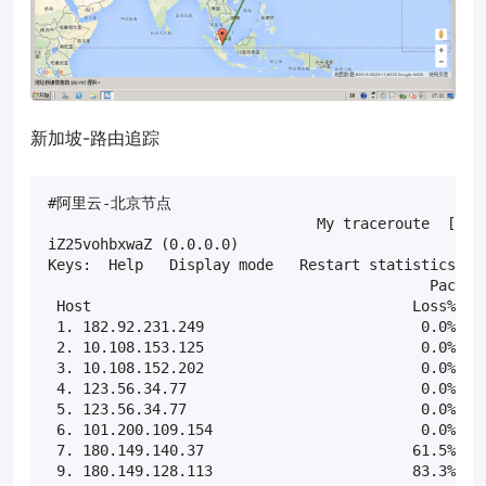
新加坡-路由追踪
#阿里云-北京节点

                               My traceroute  [v0.8
iZ25vohbxwaZ (0.0.0.0)                             
Keys:  Help   Display mode   Restart statistics   O
                                            Packets
 Host                                     Loss%   S
 1. 182.92.231.249                         0.0%    
 2. 10.108.153.125                         0.0%    
 3. 10.108.152.202                         0.0%    
 4. 123.56.34.77                           0.0%    
 5. 123.56.34.77                           0.0%    
 6. 101.200.109.154                        0.0%    
 7. 180.149.140.37                        61.5%    
 9. 180.149.128.113                       83.3%    