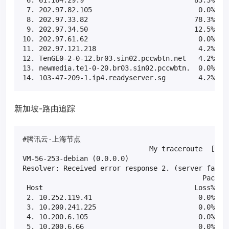
 6. 61.164.29.9                           83.3%    
 7. 202.97.82.105                          0.0%    
 8. 202.97.33.82                          78.3%    
 9. 202.97.34.50                          12.5%    
10. 202.97.61.62                           0.0%    
11. 202.97.121.218                         4.2%    
12. TenGE0-2-0-12.br03.sin02.pccwbtn.net   4.2%    
13. newmedia.te1-0-20.br03.sin02.pccwbtn.  0.0%    
14. 103-47-209-1.ip4.readyserver.sg        4.2%   
新加坡-路由追踪
#腾讯云-上海节点

                               My traceroute  [v0.8
VM-56-253-debian (0.0.0.0)                         
Resolver: Received error response 2. (server failur
                                            Packets
 Host                                     Loss%   S
 2. 10.252.119.41                          0.0%    
 3. 10.200.241.225                         0.0%    
 4. 10.200.6.105                           0.0%    
 5. 10.200.6.66                            0.0%    