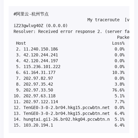
#阿里云-杭州节点

                              My traceroute  [v0.82
iZ23gwlvg40Z (0.0.0.0)                             
Resolver: Received error response 2. (server failur
                                          Packets  
 Host                                   Loss%   Snt
 2. 11.240.150.186                       0.0%    79
 3. 42.120.244.241                       0.0%    79
 4. 42.120.244.197                       0.0%    78
 5. 115.236.101.222                      0.0%    78
 6. 61.164.31.177                       10.3%    78
 7. 202.97.82.97                         0.0%    78
 8. 202.97.35.42                         3.8%    78
 9. 202.97.33.50                        76.6%    78
10. 202.97.63.118                        5.1%    78
11. 202.97.122.114                       7.7%    78
12. TenGE0-3-0-2.br04.hkg15.pccwbtn.net  0.0%    78
13. TenGE0-3-0-2.br04.hkg15.pccwbtn.net  6.4%    78
14. hungtai.gi1-26.br02.hkg04.pccwbtn.n  5.1%    78