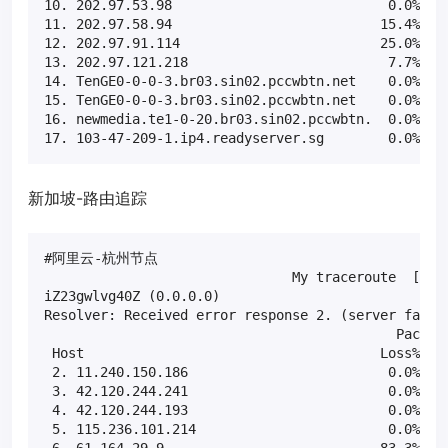
10. 202.97.53.98                           0.0%    
11. 202.97.58.94                          15.4%    
12. 202.97.91.114                         25.0%    
13. 202.97.121.218                         7.7%    
14. TenGE0-0-0-3.br03.sin02.pccwbtn.net    0.0%    
15. TenGE0-0-0-3.br03.sin02.pccwbtn.net    0.0%    
16. newmedia.te1-0-20.br03.sin02.pccwbtn.  0.0%    
17. 103-47-209-1.ip4.readyserver.sg        0.0%   
新加坡-路由追踪
#阿里云-杭州节点

                               My traceroute  [v0.8
iZ23gwlvg40Z (0.0.0.0)                             
Resolver: Received error response 2. (server failur
                                            Packets
 Host                                     Loss%   S
 2. 11.240.150.186                         0.0%    
 3. 42.120.244.241                         0.0%    
 4. 42.120.244.193                         0.0%    
 5. 115.236.101.214                        0.0%    