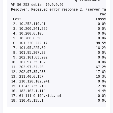
VM-56-253-debian (0.0.0.0)                         
Resolver: Received error response 2. (server failur
                                            Packets
 Host                                     Loss%   S
 2. 10.252.119.41                          0.0%    
 3. 10.200.241.225                         0.0%    
 4. 10.200.6.105                           0.0%    
 5. 10.200.6.58                            0.0%    
 6. 101.226.242.17                        98.5%    
 7. 101.95.225.89                         16.2%    
 8. 101.95.207.33                          0.0%    
 9. 202.101.63.202                         0.0%    
10. 202.97.35.162                          0.0%    
11. 202.97.34.46                          67.2%    
12. 202.97.35.238                         17.6%    
13. 211.40.6.157                          10.3%    
14. 210.120.102.241                        0.0%    
15. 61.43.235.210                          2.9%    
16. 182.162.1.114                          4.4%    
17. 61-111-0-194.kidc.net                  0.0%    
18. 110.45.135.1                           0.0%   