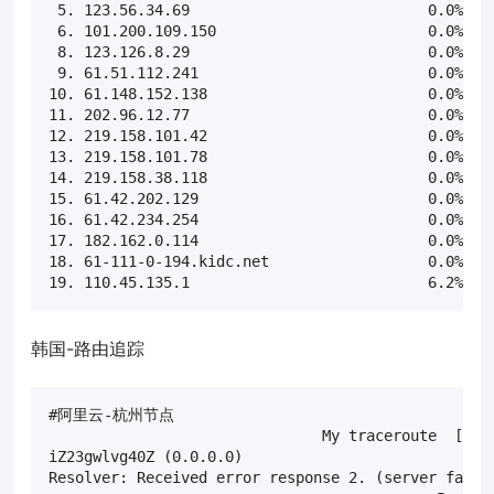
 5. 123.56.34.69                           0.0%    
 6. 101.200.109.150                        0.0%    
 8. 123.126.8.29                           0.0%    
 9. 61.51.112.241                          0.0%    
10. 61.148.152.138                         0.0%    
11. 202.96.12.77                           0.0%    
12. 219.158.101.42                         0.0%    
13. 219.158.101.78                         0.0%    
14. 219.158.38.118                         0.0%    
15. 61.42.202.129                          0.0%    
16. 61.42.234.254                          0.0%    
17. 182.162.0.114                          0.0%    
18. 61-111-0-194.kidc.net                  0.0%    
19. 110.45.135.1                           6.2%   
韩国-路由追踪
#阿里云-杭州节点

                               My traceroute  [v0.8
iZ23gwlvg40Z (0.0.0.0)                             
Resolver: Received error response 2. (server failur