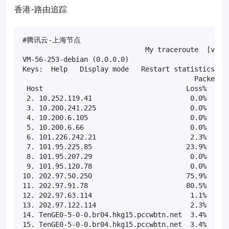
香港-路由追踪
#腾讯云-上海节点

                              My traceroute  [v0.85
VM-56-253-debian (0.0.0.0)                         
Keys:  Help   Display mode   Restart statistics   O
                                          Packets  
 Host                                   Loss%   Snt
 2. 10.252.119.41                        0.0%    88
 3. 10.200.241.225                       0.0%    88
 4. 10.200.6.105                         0.0%    88
 5. 10.200.6.66                          0.0%    88
 6. 101.226.242.21                       2.3%    88
 7. 101.95.225.85                       23.9%    88
 8. 101.95.207.29                        0.0%    88
 9. 101.95.120.78                        0.0%    88
10. 202.97.50.250                       75.9%    88
11. 202.97.91.78                        80.5%    88
12. 202.97.63.114                        1.1%    87
13. 202.97.122.114                       2.3%    87
14. TenGE0-5-0-0.br04.hkg15.pccwbtn.net  3.4%    87
15. TenGE0-5-0-0.br04.hkg15.pccwbtn.net  3.4%    87