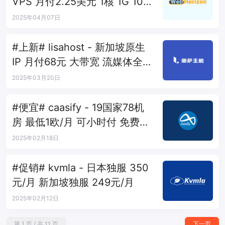
VPS 月付2.25美元 1核 1G 10G
1T 10Gbps
2025年04月07日
#上新# lisahost - 新加坡原生
IP 月付68元 大带宽 流媒体全解
锁
2025年03月20日
#便宜# caasify - 19国家78机
房 最低1欧/月 可小时付 免费
V7N
2025年02月18日
#促销# kvmla - 日本独服 350
元/月 新加坡独服 249元/月
2025年02月12日
第 1 页 / 共 11 页
下一页