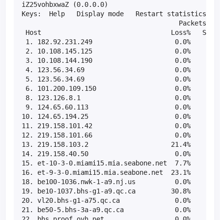
iZ25vohbxwaZ (0.0.0.0)                             
Keys:  Help   Display mode   Restart statistics   O
                                        Packets    
 Host                                 Loss%   Snt  
 1. 182.92.231.249                     0.0%    14  
 2. 10.108.145.125                     0.0%    14  
 3. 10.108.144.190                     0.0%    14  
 4. 123.56.34.69                       0.0%    14  
 5. 123.56.34.69                       0.0%    14  
 6. 101.200.109.150                    0.0%    14  
 8. 123.126.8.1                        0.0%    14  
 9. 124.65.60.113                      0.0%    14  
10. 124.65.194.25                      0.0%    14  
11. 219.158.101.42                     0.0%    14  
12. 219.158.101.66                     0.0%    14  
13. 219.158.103.2                     21.4%    14  
14. 219.158.40.50                      0.0%    14  
15. et-10-3-0.miami15.mia.seabone.net  7.7%    14  
16. et-9-3-0.miami15.mia.seabone.net  23.1%    14  
18. be100-1036.nwk-1-a9.nj.us          0.0%    14  
19. be10-1037.bhs-g1-a9.qc.ca         30.8%    14  
20. vl20.bhs-g1-a75.qc.ca              0.0%    14  
21. be50-5.bhs-3a-a9.qc.ca             0.0%    13  
22. bhs.proof.ovh.net                  0.0%    13 