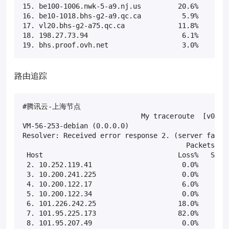
15. be100-1006.nwk-5-a9.nj.us         20.6%    34  
16. be10-1018.bhs-g2-a9.qc.ca          5.9%    34  
17. vl20.bhs-g2-a75.qc.ca             11.8%    34  
18. 198.27.73.94                       6.1%    33  
19. bhs.proof.ovh.net                  3.0%    33 
路由追踪
#腾讯云-上海节点

                             My traceroute  [v0.85]
VM-56-253-debian (0.0.0.0)                         
Resolver: Received error response 2. (server failur
                                        Packets    
 Host                                 Loss%   Snt  
 2. 10.252.119.41                      0.0%    50  
 3. 10.200.241.225                     0.0%    50  
 4. 10.200.122.17                      6.0%    50  
 5. 10.200.122.34                      0.0%    50  
 6. 101.226.242.25                    18.0%    50  
 7. 101.95.225.173                    82.0%    50  
 8. 101.95.207.49                      0.0%    50  