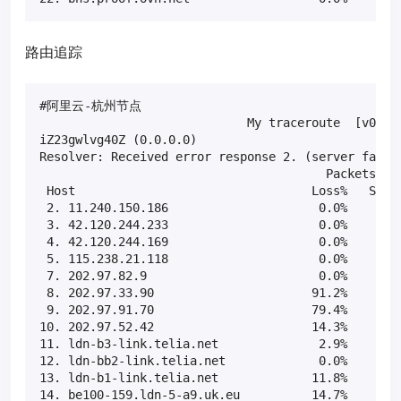
路由追踪
#阿里云-杭州节点

                             My traceroute  [v0.82]
iZ23gwlvg40Z (0.0.0.0)                             
Resolver: Received error response 2. (server failur
                                        Packets    
 Host                                 Loss%   Snt  
 2. 11.240.150.186                     0.0%    35  
 3. 42.120.244.233                     0.0%    35  
 4. 42.120.244.169                     0.0%    35  
 5. 115.238.21.118                     0.0%    35  
 7. 202.97.82.9                        0.0%    35  
 8. 202.97.33.90                      91.2%    35  
 9. 202.97.91.70                      79.4%    35  
10. 202.97.52.42                      14.3%    35  
11. ldn-b3-link.telia.net              2.9%    35  
12. ldn-bb2-link.telia.net             0.0%    35  
13. ldn-b1-link.telia.net             11.8%    35  
14. be100-159.ldn-5-a9.uk.eu          14.7%    35  