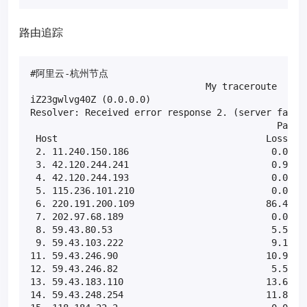
路由追踪
#阿里云-杭州节点

                                My traceroute  [v0.
iZ23gwlvg40Z (0.0.0.0)                             
Resolver: Received error response 2. (server failur
                                             Packet
 Host                                      Loss%   
 2. 11.240.150.186                          0.0%   
 3. 42.120.244.241                          0.9%   
 4. 42.120.244.193                          0.0%   
 5. 115.236.101.210                         0.0%   
 6. 220.191.200.109                        86.4%   
 7. 202.97.68.189                           0.0%   
 8. 59.43.80.53                             5.5%   
 9. 59.43.103.222                           9.1%   
11. 59.43.246.90                           10.9%   
12. 59.43.246.82                            5.5%   
13. 59.43.183.110                          13.6%   
14. 59.43.248.254                          11.8%   