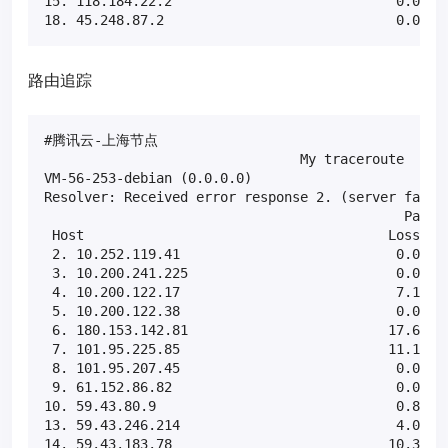
15. 118.184.22.2                            0.0%   
18. 45.248.87.2                             0.0%  
路由追踪
#腾讯云-上海节点

                                My traceroute  [v0.
VM-56-253-debian (0.0.0.0)                         
Resolver: Received error response 2. (server failur
                                             Packet
 Host                                      Loss%   
 2. 10.252.119.41                           0.0%   
 3. 10.200.241.225                          0.0%   
 4. 10.200.122.17                           7.1%   
 5. 10.200.122.38                           0.0%   
 6. 180.153.142.81                         17.6%   
 7. 101.95.225.85                          11.1%   
 8. 101.95.207.45                           0.0%   
 9. 61.152.86.82                            0.0%   
10. 59.43.80.9                              0.8%   
13. 59.43.246.214                           4.0%   
14. 59.43.183.78                           10.3%   