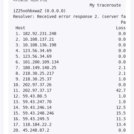
                                My traceroute  [v0.
iZ25vohbxwaZ (0.0.0.0)                             
Resolver: Received error response 2. (server failur
                                             Packet
 Host                                      Loss%   
 1. 182.92.231.248                          0.0%   
 2. 10.108.137.21                           0.0%   
 3. 10.108.136.198                          0.0%   
 4. 123.56.34.69                            0.0%   
 5. 123.56.34.69                            0.0%   
 6. 101.200.109.134                         0.0%   
 7. 180.149.140.25                          2.1%   
 8. 218.30.25.217                           2.1%   
 9. 218.30.25.37                            1.0%   
10. 202.97.37.26                            0.0%   
11. 202.97.37.17                           42.7%   
12. 59.43.80.5                              1.0%   
13. 59.43.247.70                            1.0%   
14. 59.43.246.14                           12.5%   
15. 59.43.248.246                          15.5%   
16. 59.43.249.5                            11.3%   
17. 118.184.22.2                           13.4%   
20. 45.248.87.2                             0.0%  