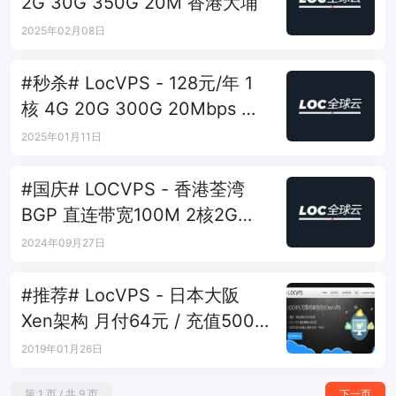
2G 30G 350G 20M 香港大埔
2025年02月08日
#秒杀# LocVPS - 128元/年 1
核 4G 20G 300G 20Mbps 韩
国BGP
2025年01月11日
#国庆# LOCVPS - 香港荃湾
BGP 直连带宽100M 2核2G内
存 年付80元
2024年09月27日
#推荐# LocVPS - 日本大阪
Xen架构 月付64元 / 充值500
送50 充值1000送150
2019年01月26日
第 1 页 / 共 9 页
下一页