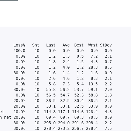
      Loss%   Snt   Last   Avg  Best  Wrst StDev

      100.0    10    0.0   0.0   0.0   0.0   0.0

       0.0%    10    1.2   1.3   0.5   7.2   2.1

       0.0%    10    1.8   2.4   1.5   4.3   0.7

       0.0%    10    1.2   4.0   1.2  28.3   8.5

      80.0%    10    1.6   1.4   1.2   1.6   0.0

       0.0%    10    2.6   4.6   1.2   8.3   2.1

       0.0%    10    5.8   7.3   5.4  13.5   2.2

      30.0%    10   55.8  56.2  53.7  59.1   2.0

       0.0%    10   56.5  54.7  52.3  58.8   1.8

      20.0%    10   86.5  82.5  80.4  86.5   2.1

      20.0%    10   33.1  33.1  32.5  33.9   0.0

et    10.0%    10  114.8 117.1 114.6 126.4   4.3

n.net 20.0%    10   69.4  69.7  69.3  70.5   0.0

      30.0%    10  295.0 294.0 291.6 298.4   2.2

      30.0%    10  278.4 273.2 256.7 278.4   7.5
