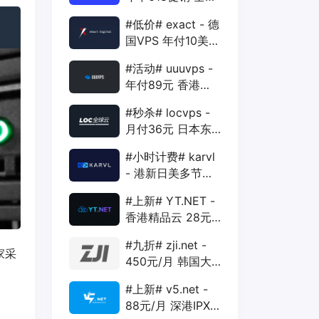
88折 + 特价季付
#低价# exact - 德
年付VPS
国VPS 年付10美元
1核 1G 15G 1T
#活动# uuuvps -
1Gbps
年付89元 香港
BGP 1核 1G 20G
#秒杀# locvps -
400G 30M
月付36元 日本东
京VPS 2核 4G
#小时计费# karvl
40G 1T 450Mbps
- 港新日美多节点
$2/mo 1核 1G
#上新# YT.NET -
20G 5T 1Gbps
香港精品云 28元/
月 电信CN2+联通
#九折# zji.net -
AS10099+移动
家采
450元/月 韩国大
CMI
带宽独服 可选中国
#上新# v5.net -
优化和纯国际线路
88元/月 深港IPX