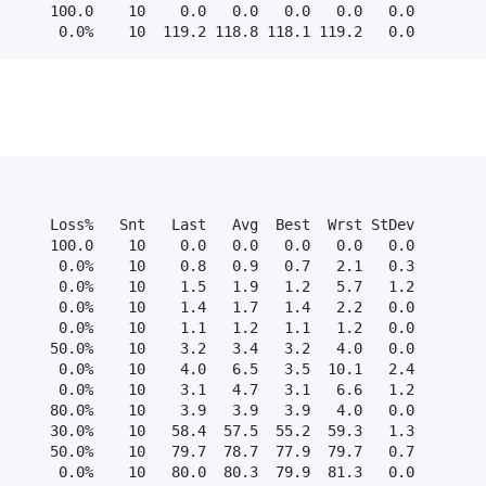
      100.0    10    0.0   0.0   0.0   0.0   0.0

       0.0%    10  119.2 118.8 118.1 119.2   0.0
      Loss%   Snt   Last   Avg  Best  Wrst StDev

      100.0    10    0.0   0.0   0.0   0.0   0.0

       0.0%    10    0.8   0.9   0.7   2.1   0.3

       0.0%    10    1.5   1.9   1.2   5.7   1.2

       0.0%    10    1.4   1.7   1.4   2.2   0.0

       0.0%    10    1.1   1.2   1.1   1.2   0.0

      50.0%    10    3.2   3.4   3.2   4.0   0.0

       0.0%    10    4.0   6.5   3.5  10.1   2.4

       0.0%    10    3.1   4.7   3.1   6.6   1.2

      80.0%    10    3.9   3.9   3.9   4.0   0.0

      30.0%    10   58.4  57.5  55.2  59.3   1.3

      50.0%    10   79.7  78.7  77.9  79.7   0.7

       0.0%    10   80.0  80.3  79.9  81.3   0.0
