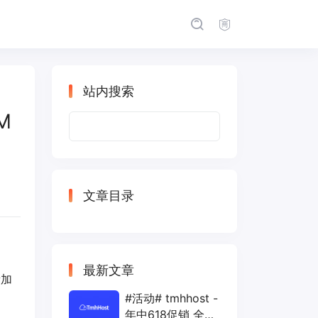
站内搜索
M
搜
索：
文章目录
最新文章
新加
#活动# tmhhost -
年中618促销 全场