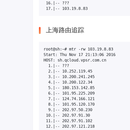
 16.|-- ???                          
 17.|-- 103.19.8.83                  
上海路由追踪
root@sh:~# mtr -rw 103.19.8.83

Start: Thu Nov 17 21:13:06 2016

HOST: sh.qcloud.vpsr.com.cn          
  1.|-- ???                          
  2.|-- 10.252.119.45                
  3.|-- 10.200.241.245               
  4.|-- 10.200.122.34                
  5.|-- 180.153.142.85               
  6.|-- 101.95.225.209               
  7.|-- 124.74.166.121               
  8.|-- 101.95.120.170               
  9.|-- 202.97.50.230                
 10.|-- 202.97.91.30                 
 11.|-- 202.97.91.102                
 12.|-- 202.97.121.218               