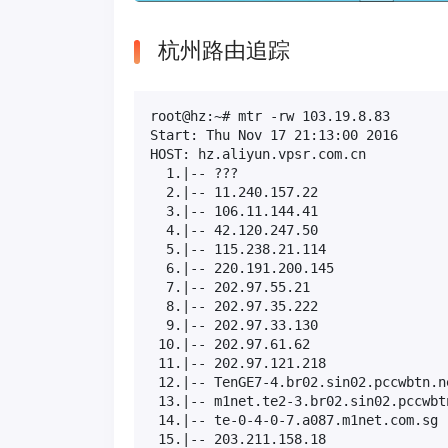
杭州路由追踪
root@hz:~# mtr -rw 103.19.8.83

Start: Thu Nov 17 21:13:00 2016

HOST: hz.aliyun.vpsr.com.cn          
  1.|-- ???                          
  2.|-- 11.240.157.22                
  3.|-- 106.11.144.41                
  4.|-- 42.120.247.50                
  5.|-- 115.238.21.114               
  6.|-- 220.191.200.145              
  7.|-- 202.97.55.21                 
  8.|-- 202.97.35.222                
  9.|-- 202.97.33.130                
 10.|-- 202.97.61.62                 
 11.|-- 202.97.121.218               
 12.|-- TenGE7-4.br02.sin02.pccwbtn.n
 13.|-- m1net.te2-3.br02.sin02.pccwbt
 14.|-- te-0-4-0-7.a087.m1net.com.sg 
 15.|-- 203.211.158.18               