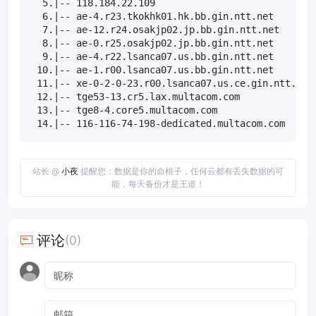
  5.|-- 118.184.22.109                             
  6.|-- ae-4.r23.tkokhk01.hk.bb.gin.ntt.net        
  7.|-- ae-12.r24.osakjp02.jp.bb.gin.ntt.net       
  8.|-- ae-0.r25.osakjp02.jp.bb.gin.ntt.net        
  9.|-- ae-4.r22.lsanca07.us.bb.gin.ntt.net        
 10.|-- ae-1.r00.lsanca07.us.bb.gin.ntt.net        
 11.|-- xe-0-2-0-23.r00.lsanca07.us.ce.gin.ntt.net 
 12.|-- tge53-13.cr5.lax.multacom.com              
 13.|-- tge8-4.core5.multacom.com                  
 14.|-- 116-116-74-198-dedicated.multacom.com     
站长 @
小夜
提醒您：数据是你的命根子，任何云都有丢失数据的可
能，每天备份才是王道！
评论
(0)