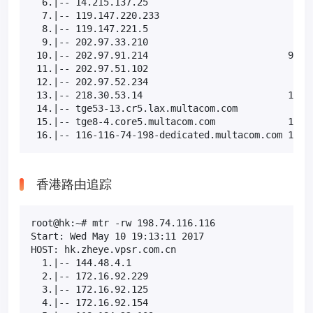
  6.|-- 14.215.137.25                          0.0%
  7.|-- 119.147.220.233                        0.0%
  8.|-- 119.147.221.5                          0.0%
  9.|-- 202.97.33.210                          0.0%
 10.|-- 202.97.91.214                         90.0%
 11.|-- 202.97.51.102                          0.0%
 12.|-- 202.97.52.234                          0.0%
 13.|-- 218.30.53.14                          10.0%
 14.|-- tge53-13.cr5.lax.multacom.com          0.0%
 15.|-- tge8-4.core5.multacom.com             10.0%
 16.|-- 116-116-74-198-dedicated.multacom.com 10.0
香港路由追踪
root@hk:~# mtr -rw 198.74.116.116

Start: Wed May 10 19:13:11 2017

HOST: hk.zheye.vpsr.com.cn                         
  1.|-- 144.48.4.1                                 
  2.|-- 172.16.92.229                              
  3.|-- 172.16.92.125                              
  4.|-- 172.16.92.154                              