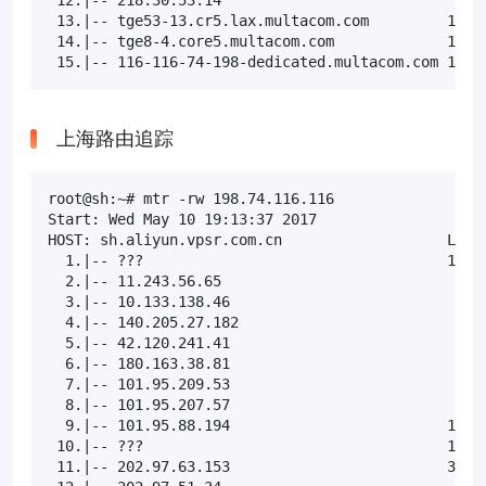
 13.|-- tge53-13.cr5.lax.multacom.com         10.0%
 14.|-- tge8-4.core5.multacom.com             10.0%
 15.|-- 116-116-74-198-dedicated.multacom.com 10.0
上海路由追踪
root@sh:~# mtr -rw 198.74.116.116

Start: Wed May 10 19:13:37 2017

HOST: sh.aliyun.vpsr.com.cn                   Loss%
  1.|-- ???                                   100.0
  2.|-- 11.243.56.65                           0.0%
  3.|-- 10.133.138.46                          0.0%
  4.|-- 140.205.27.182                         0.0%
  5.|-- 42.120.241.41                          0.0%
  6.|-- 180.163.38.81                          0.0%
  7.|-- 101.95.209.53                          0.0%
  8.|-- 101.95.207.57                          0.0%
  9.|-- 101.95.88.194                         10.0%
 10.|-- ???                                   100.0
 11.|-- 202.97.63.153                         30.0%