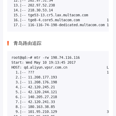
 12.|-- 202.97.51.34                           0.0%
 13.|-- 202.97.52.238                          0.0%
 14.|-- 218.30.53.14                           0.0%
 15.|-- tge53-13.cr5.lax.multacom.com          0.0%
 16.|-- tge8-4.core5.multacom.com             10.0%
 17.|-- 116-116-74-198-dedicated.multacom.com 10.0
青岛路由追踪
root@qd:~# mtr -rw 198.74.116.116

Start: Wed May 10 19:13:45 2017

HOST: qd.aliyun.vpsr.com.cn                   Loss%
  1.|-- ???                                   100.0
  2.|-- 11.208.177.193                         0.0%
  3.|-- 11.208.176.198                         0.0%
  4.|-- 42.120.245.21                          0.0%
  5.|-- 42.120.244.121                         0.0%
  6.|-- 140.205.27.218                         0.0%
  7.|-- 42.120.241.33                          0.0%
  8.|-- 180.163.38.85                          0.0%
  9.|-- 101.95.210.129                        30.0%