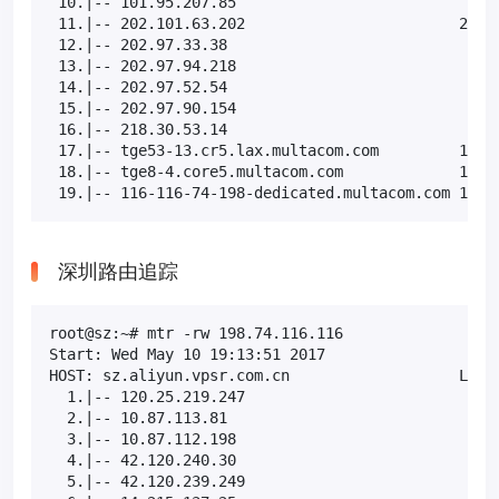
 10.|-- 101.95.207.85                          0.0%
 11.|-- 202.101.63.202                        20.0%
 12.|-- 202.97.33.38                           0.0%
 13.|-- 202.97.94.218                          0.0%
 14.|-- 202.97.52.54                           0.0%
 15.|-- 202.97.90.154                          0.0%
 16.|-- 218.30.53.14                           0.0%
 17.|-- tge53-13.cr5.lax.multacom.com         10.0%
 18.|-- tge8-4.core5.multacom.com             10.0%
 19.|-- 116-116-74-198-dedicated.multacom.com 10.0
深圳路由追踪
root@sz:~# mtr -rw 198.74.116.116

Start: Wed May 10 19:13:51 2017

HOST: sz.aliyun.vpsr.com.cn                   Loss%
  1.|-- 120.25.219.247                         0.0%
  2.|-- 10.87.113.81                           0.0%
  3.|-- 10.87.112.198                          0.0%
  4.|-- 42.120.240.30                          0.0%
  5.|-- 42.120.239.249                         0.0%