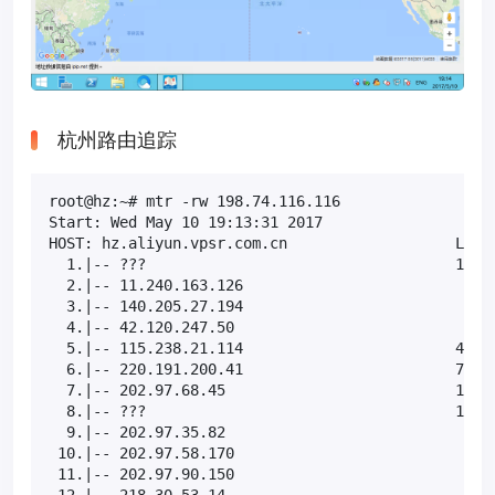
杭州路由追踪
root@hz:~# mtr -rw 198.74.116.116

Start: Wed May 10 19:13:31 2017

HOST: hz.aliyun.vpsr.com.cn                   Loss%
  1.|-- ???                                   100.0
  2.|-- 11.240.163.126                         0.0%
  3.|-- 140.205.27.194                         0.0%
  4.|-- 42.120.247.50                          0.0%
  5.|-- 115.238.21.114                        40.0%
  6.|-- 220.191.200.41                        70.0%
  7.|-- 202.97.68.45                          10.0%
  8.|-- ???                                   100.0
  9.|-- 202.97.35.82                           0.0%
 10.|-- 202.97.58.170                          0.0%
 11.|-- 202.97.90.150                          0.0%
 12.|-- 218.30.53.14                           0.0%