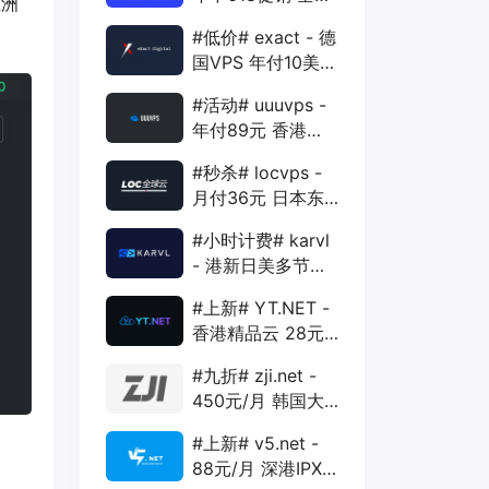
亚洲
88折 + 特价季付
#低价# exact - 德
年付VPS
国VPS 年付10美元
1核 1G 15G 1T
#活动# uuuvps -
1Gbps
年付89元 香港
BGP 1核 1G 20G
#秒杀# locvps -
400G 30M
月付36元 日本东
京VPS 2核 4G
#小时计费# karvl
40G 1T 450Mbps
- 港新日美多节点
$2/mo 1核 1G
#上新# YT.NET -
20G 5T 1Gbps
香港精品云 28元/
月 电信CN2+联通
#九折# zji.net -
AS10099+移动
450元/月 韩国大
CMI
带宽独服 可选中国
#上新# v5.net -
优化和纯国际线路
。
88元/月 深港IPX