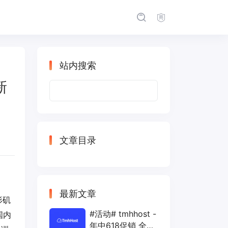
站内搜索
新
搜
索：
文章目录
最新文章
杉矶
#活动# tmhhost -
国内
年中618促销 全场