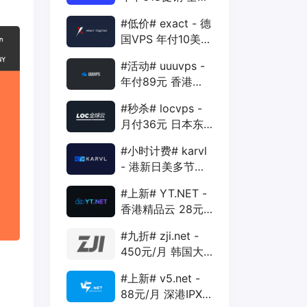
88折 + 特价季付
#低价# exact - 德
年付VPS
国VPS 年付10美元
1核 1G 15G 1T
#活动# uuuvps -
1Gbps
年付89元 香港
BGP 1核 1G 20G
#秒杀# locvps -
400G 30M
月付36元 日本东
京VPS 2核 4G
#小时计费# karvl
40G 1T 450Mbps
- 港新日美多节点
$2/mo 1核 1G
#上新# YT.NET -
20G 5T 1Gbps
香港精品云 28元/
月 电信CN2+联通
#九折# zji.net -
AS10099+移动
450元/月 韩国大
CMI
带宽独服 可选中国
#上新# v5.net -
优化和纯国际线路
88元/月 深港IPX