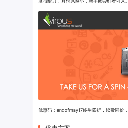
度很给力，月付风险小，新手或尝鲜者可入。
优惠码：
endofmay17
终生四折，续费同价，