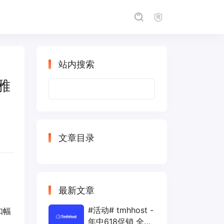
站内搜索
西雅
搜
索：
文章目录
最新文章
#活动# tmhhost -
扣幅
年中618促销 全场