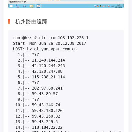
杭州路由追踪
root@hz:~# mtr -rw 103.192.226.1

Start: Mon Jun 26 20:12:39 2017

HOST: hz.aliyun.vpsr.com.cn                        
  1.|-- ???                                        
  2.|-- 11.240.144.214                             
  3.|-- 42.120.244.245                             
  4.|-- 42.120.247.98                              
  5.|-- 115.238.21.114                             
  6.|-- ???                                        
  7.|-- 202.97.68.241                              
  8.|-- 59.43.80.57                                
  9.|-- ???                                        
 10.|-- 59.43.246.74                               
 11.|-- 59.43.180.126                              
 12.|-- 59.43.250.82                               
 13.|-- 59.43.249.5                                
 14.|-- 118.184.22.22                              