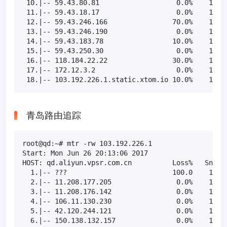
 10.|-- 59.43.80.81                   0.0%    10   
 11.|-- 59.43.18.17                   0.0%    10   
 12.|-- 59.43.246.166                70.0%    10   
 13.|-- 59.43.246.190                 0.0%    10   
 14.|-- 59.43.183.78                 10.0%    10   
 15.|-- 59.43.250.30                  0.0%    10   
 16.|-- 118.184.22.22                30.0%    10   
 17.|-- 172.12.3.2                    0.0%    10   
 18.|-- 103.192.226.1.static.xtom.io 10.0%    10  
青岛路由追踪
root@qd:~# mtr -rw 103.192.226.1

Start: Mon Jun 26 20:13:06 2017

HOST: qd.aliyun.vpsr.com.cn          Loss%   Snt   
  1.|-- ???                          100.0    10   
  2.|-- 11.208.177.205                0.0%    10   
  3.|-- 11.208.176.142                0.0%    10   
  4.|-- 106.11.130.230                0.0%    10   
  5.|-- 42.120.244.121                0.0%    10   
  6.|-- 150.138.132.157               0.0%    10   