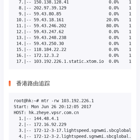
  7.|-- 150.138.128.41                0.0%    10   
  8.|-- 202.97.39.129                 0.0%    10   
  9.|-- 59.43.80.85                   0.0%    10   
 10.|-- 59.43.18.161                 20.0%    10   
 11.|-- 59.43.246.202                80.0%    10   
 12.|-- 59.43.247.62                  0.0%    10   
 13.|-- 59.43.248.238                 0.0%    10   
 14.|-- 59.43.250.30                  0.0%    10   
 15.|-- 118.184.22.22                 0.0%    10   
 16.|-- 172.12.3.2                    0.0%    10   
 17.|-- 103.192.226.1.static.xtom.io  0.0%    10  
香港路由追踪
root@hk:~# mtr -rw 103.192.226.1

Start: Mon Jun 26 20:12:05 2017

HOST: hk.zheye.vpsr.com.cn                         
  1.|-- 144.48.4.1                                 
  2.|-- 172.16.92.229                              
  3.|-- 172-12-3-17.lightspeed.sgnwmi.sbcglobal.net
  4.|-- 172-12-3-2.lightspeed.sgnwmi.sbcglobal.net 