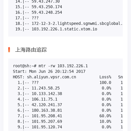
 14.|-- 59.43.247.30                               
 15.|-- 59.43.250.174                              
 16.|-- 59.43.248.254                              
 17.|-- ???                                        
 18.|-- 172-12-3-2.lightspeed.sgnwmi.sbcglobal.net 
 19.|-- 103.192.226.1.static.xtom.io              
上海路由追踪
root@sh:~# mtr -rw 103.192.226.1

Start: Mon Jun 26 20:12:54 2017

HOST: sh.aliyun.vpsr.com.cn          Loss%   Snt   
  1.|-- ???                          100.0    10   
  2.|-- 11.243.58.25                  0.0%    10   
  3.|-- 10.133.142.38                 0.0%    10   
  4.|-- 106.11.75.1                   0.0%    10   
  5.|-- 42.120.241.37                 0.0%    10   
  6.|-- 180.163.38.81                 0.0%    10   
  7.|-- 101.95.208.41                60.0%    10   
  8.|-- 101.95.207.69                10.0%    10   
  9.|-- 101.95.120.74                 0.0%    10   