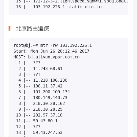
 15.|-- 172-12-3-2.lightspeed.sgnwmi.sbcglobal.net 
 16.|-- 103.192.226.1.static.xtom.io              
北京路由追踪
root@bj:~# mtr -rw 103.192.226.1

Start: Mon Jun 26 20:12:46 2017

HOST: bj.aliyun.vpsr.com.cn                        
  1.|-- ???                                        
  2.|-- 11.243.68.61                               
  3.|-- ???                                        
  4.|-- 11.218.196.230                             
  5.|-- 106.11.37.42                               
  6.|-- 101.200.109.134                            
  7.|-- 180.149.140.73                             
  8.|-- 218.30.28.162                              
  9.|-- 218.30.28.25                               
 10.|-- 202.97.37.10                               
 11.|-- 59.43.80.1                                 
 12.|-- ???                                        
 13.|-- 59.43.247.53                               