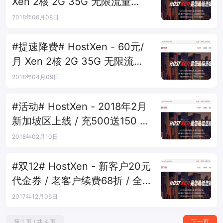
Xen 2核 2G 35G 无限流量
5Mbps 日本大阪
2018年06月08日
#提速降费# HostXen - 60元/
月 Xen 2核 2G 35G 无限流量
7Mbps 新加坡
2018年04月09日
#活动# HostXen - 2018年2月
新加坡区上线 / 充500送150 充
1000送300+新年红包
2018年02月10日
#双12# HostXen - 新客户20元
代金券 / 老客户续费68折 / 全
体客户充600送150元
2017年12月06日
第 1 页 / 共 4 页
下一页