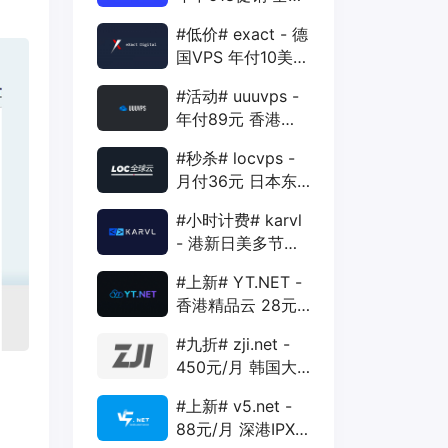
88折 + 特价季付
#低价# exact - 德
年付VPS
国VPS 年付10美元
1核 1G 15G 1T
#活动# uuuvps -
1Gbps
年付89元 香港
BGP 1核 1G 20G
#秒杀# locvps -
400G 30M
月付36元 日本东
京VPS 2核 4G
#小时计费# karvl
40G 1T 450Mbps
- 港新日美多节点
$2/mo 1核 1G
#上新# YT.NET -
20G 5T 1Gbps
香港精品云 28元/
月 电信CN2+联通
#九折# zji.net -
AS10099+移动
450元/月 韩国大
CMI
带宽独服 可选中国
#上新# v5.net -
优化和纯国际线路
88元/月 深港IPX