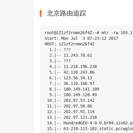
北京路由追踪
root@iZ1zf2rnmn26f4Z:~# mtr -rw 103.11
Start: Mon Jul  3 07:23:12 2017

HOST: iZ1zf2rnmn26f4Z                
  1.|-- ???                          
  2.|-- 11.243.70.61                 
  3.|-- ???                          
  4.|-- 11.218.196.238               
  5.|-- 42.120.243.86                
  6.|-- 123.56.34.13                 
  7.|-- 36.110.166.97                
  8.|-- 180.149.141.109              
  9.|-- 180.149.128.49               
 10.|-- 202.97.53.142                
 11.|-- 202.97.58.86                 
 12.|-- 202.97.91.114                
 13.|-- 202.97.121.218               
 14.|-- HundredGE0-4-0-0.br04.sin02.p
 15.|-- 63-218-213-182.static.pccwglo