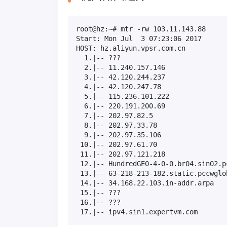
root@hz:~# mtr -rw 103.11.143.88

Start: Mon Jul  3 07:23:06 2017

HOST: hz.aliyun.vpsr.com.cn          
  1.|-- ???                          
  2.|-- 11.240.157.146               
  3.|-- 42.120.244.237               
  4.|-- 42.120.247.78                
  5.|-- 115.236.101.222              
  6.|-- 220.191.200.69               
  7.|-- 202.97.82.5                  
  8.|-- 202.97.33.78                 
  9.|-- 202.97.35.106                
 10.|-- 202.97.61.70                 
 11.|-- 202.97.121.218               
 12.|-- HundredGE0-4-0-0.br04.sin02.p
 13.|-- 63-218-213-182.static.pccwglo
 14.|-- 34.168.22.103.in-addr.arpa   
 15.|-- ???                          
 16.|-- ???                          
 17.|-- ipv4.sin1.expertvm.com       