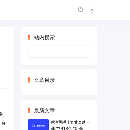
站内搜索
搜
索：
文章目录
最新文章
控制
#活动# tmhhost -
，有
年中618促销 全场