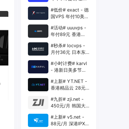
88折 + 特价季付
#低价# exact - 德
年付VPS
国VPS 年付10美元
1核 1G 15G 1T
#活动# uuuvps -
1Gbps
年付89元 香港
BGP 1核 1G 20G
#秒杀# locvps -
400G 30M
月付36元 日本东
京VPS 2核 4G
#小时计费# karvl
40G 1T 450Mbps
- 港新日美多节点
$2/mo 1核 1G
#上新# YT.NET -
20G 5T 1Gbps
香港精品云 28元/
月 电信CN2+联通
#九折# zji.net -
AS10099+移动
450元/月 韩国大
CMI
带宽独服 可选中国
#上新# v5.net -
优化和纯国际线路
88元/月 深港IPX