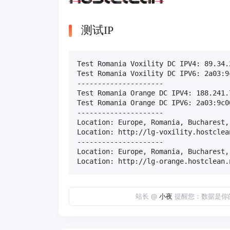
测试IP
Test Romania Voxility DC IPV4: 89.34.2
Test Romania Voxility DC IPV6: 2a03:9
---------------------

Test Romania Orange DC IPV4: 188.241.7
Test Romania Orange DC IPV6: 2a03:9c0
---------------------

Location: Europe, Romania, Bucharest,
Location: http://lg-voxility.hostclean
---------------------

Location: Europe, Romania, Bucharest,
Location: http://lg-orange.hostclean.
站长 @
小夜
提醒您：数据是你