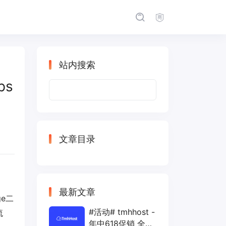
站内搜索
ps
搜
索：
文章目录
最新文章
ge二
#活动# tmhhost -
流
年中618促销 全场