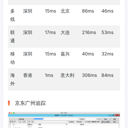
多
深圳
15ms
北京
86ms
46ms
线
联
深圳
17ms
大连
216ms
53ms
通
移
深圳
15ms
嘉兴
40ms
32ms
动
海
香港
1ms
意大利
306ms
84ms
外
京东广州追踪