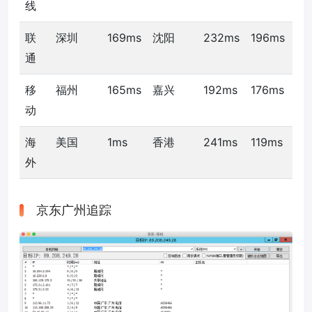
线
联
深圳
169ms
沈阳
232ms
196ms
通
移
福州
165ms
嘉兴
192ms
176ms
动
海
美国
1ms
香港
241ms
119ms
外
京东广州追踪