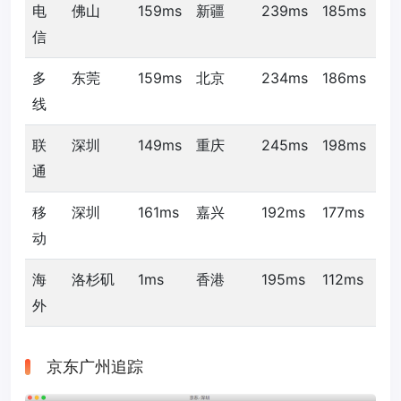
电
佛山
159ms
新疆
239ms
185ms
信
多
东莞
159ms
北京
234ms
186ms
线
联
深圳
149ms
重庆
245ms
198ms
通
移
深圳
161ms
嘉兴
192ms
177ms
动
海
洛杉矶
1ms
香港
195ms
112ms
外
京东广州追踪