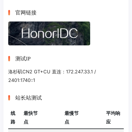
官网链接
测试IP
洛杉矶CN2 GT+CU 直连：172.247.33.1 /
2401:1740::1
站长站测试
线
最快节
最慢节
平均响
路
点
点
应