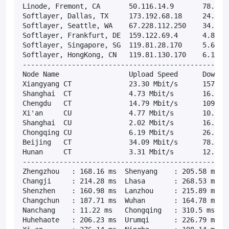
Linode, Fremont, CA       50.116.14.9       78.4MB/
Softlayer, Dallas, TX     173.192.68.18     24.1MB/
Softlayer, Seattle, WA    67.228.112.250    34.5MB/
Softlayer, Frankfurt, DE  159.122.69.4      4.85MB/
Softlayer, Singapore, SG  119.81.28.170     5.61MB/
Softlayer, HongKong, CN   119.81.130.170    6.11MB/
---------------------------------------------------
Node Name                 Upload Speed      Downloa
Xiangyang CT              23.30 Mbit/s      157.06 
Shanghai  CT              4.73 Mbit/s       16.68 M
Chengdu   CT              14.79 Mbit/s      109.76 
Xi'an     CU              4.77 Mbit/s       10.33 M
Shanghai  CU              2.02 Mbit/s       16.55 M
Chongqing CU              6.19 Mbit/s       26.87 M
Beijing   CT              34.09 Mbit/s      78.85 M
Hunan     CT              3.31 Mbit/s       12.01 M
---------------------------------------------------
Zhengzhou   : 168.16 ms  Shenyang    : 205.58 ms  T
Changji     : 214.28 ms  Lhasa       : 268.53 ms  H
Shenzhen    : 160.98 ms  Lanzhou     : 215.89 ms  X
Changchun   : 187.71 ms  Wuhan       : 164.78 ms  X
Nanchang    : 11.22 ms   Chongqing   : 310.5 ms   S
Huhehaote   : 206.23 ms  Urumqi      : 226.79 ms  H