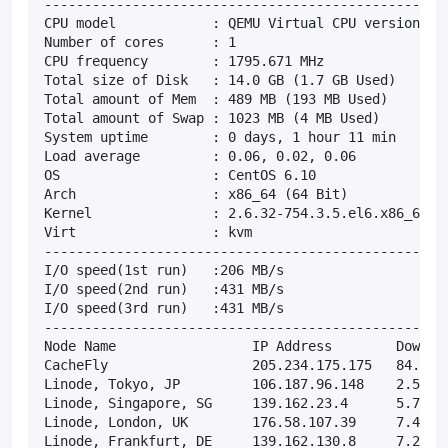
---------------------------------------------------
CPU model            : QEMU Virtual CPU version 2.5
Number of cores      : 1

CPU frequency        : 1795.671 MHz

Total size of Disk   : 14.0 GB (1.7 GB Used)

Total amount of Mem  : 489 MB (193 MB Used)

Total amount of Swap : 1023 MB (4 MB Used)

System uptime        : 0 days, 1 hour 11 min

Load average         : 0.06, 0.02, 0.06

OS                   : CentOS 6.10

Arch                 : x86_64 (64 Bit)

Kernel               : 2.6.32-754.3.5.el6.x86_64

Virt                 : kvm

---------------------------------------------------
I/O speed(1st run)   :206 MB/s

I/O speed(2nd run)   :431 MB/s

I/O speed(3rd run)   :431 MB/s

---------------------------------------------------
Node Name                 IP Address        Downloa
CacheFly                  205.234.175.175   84.9MB/
Linode, Tokyo, JP         106.187.96.148    2.51MB/
Linode, Singapore, SG     139.162.23.4      5.76MB/
Linode, London, UK        176.58.107.39     7.48MB/
Linode, Frankfurt, DE     139.162.130.8     7.27MB/