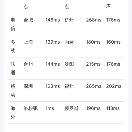
点
点
应
电
合肥
146ms
杭州
268ms
176ms
信
多
上海
139ms
内蒙
180ms
160ms
线
联
台州
144ms
沈阳
215ms
176ms
通
移
深圳
168ms
福州
285ms
202ms
动
海
洛杉矶
1ms
俄罗斯
196ms
113ms
外