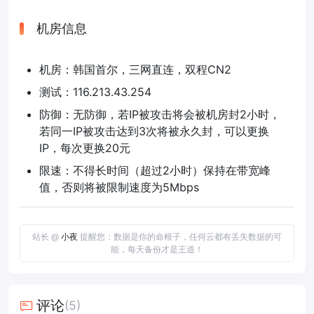
机房信息
机房：韩国首尔，三网直连，双程CN2
测试：116.213.43.254
防御：无防御，若IP被攻击将会被机房封2小时，
若同一IP被攻击达到3次将被永久封，可以更换
IP，每次更换20元
限速：不得长时间（超过2小时）保持在带宽峰
值，否则将被限制速度为5Mbps
站长 @
小夜
提醒您：数据是你的命根子，任何云都有丢失数据的可
能，每天备份才是王道！
评论
(5)