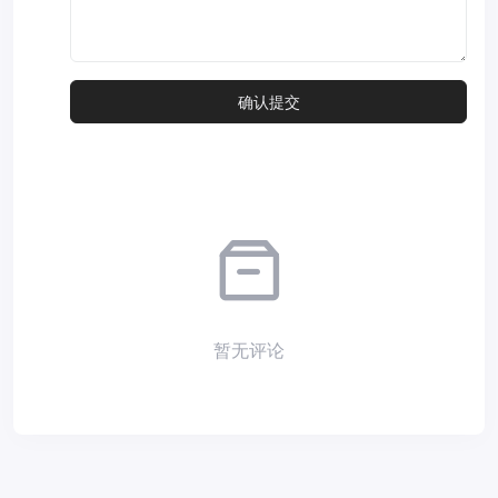
暂无评论
Copyright © 2026
小夜部落
Designed by
nicetheme
. Hosting by
Diyvm
.