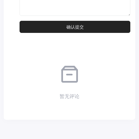
暂无评论
Copyright © 2026
小夜部落
Designed by
nicetheme
. Hosting by
Diyvm
.