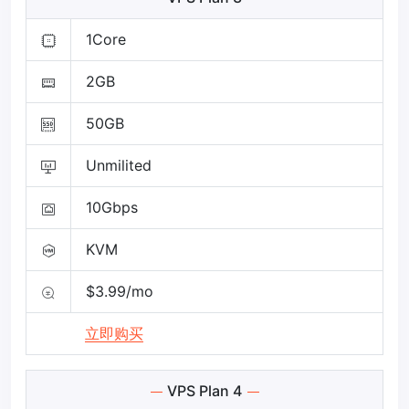
1Core
2GB
50GB
Unmilited
10Gbps
KVM
$3.99/mo
立即购买
VPS Plan 4