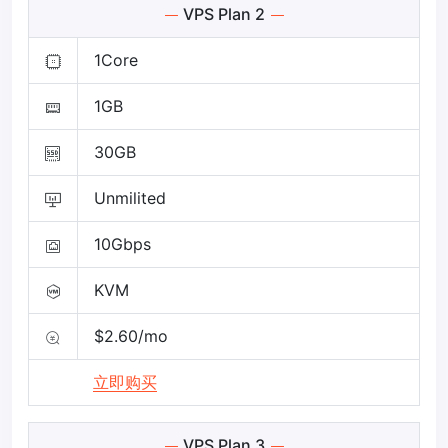
VPS Plan 2
1Core
1GB
30GB
Unmilited
10Gbps
KVM
$2.60/mo
立即购买
VPS Plan 3