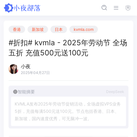
香港
新加坡
日本
kvmla.com
#折扣# kvmla - 2025年劳动节 全场
五折 充值500元送100元
小夜
2025年04月27日
智能摘要
DeepSeek
K
V
M
L
A
发
布
2
0
2
5
年
劳
动
节
促
销
活
动
，
全
场
虚
拟
V
P
S
业
务
5
折
，
充
值
每
满
5
0
0
元
送
1
0
0
元
。
节
点
包
括
香
港
、
日
本
、
新
加
坡
，
国
内
速
度
优
秀
，
可
无
脑
冲
一
波
。