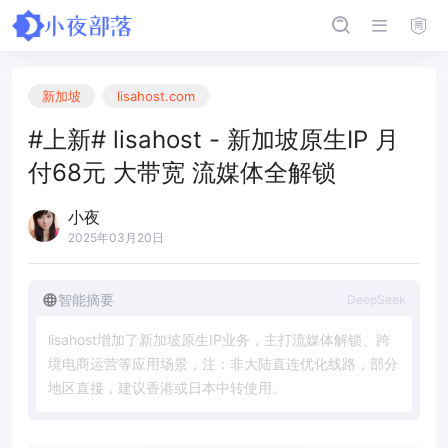
新加坡
lisahost.com
#上新# lisahost - 新加坡原生IP 月
付68元 大带宽 流媒体全解锁
小夜
2025年03月20日
智能摘要
DeepSeek
l
i
s
a
h
o
s
t
增
加
了
新
加
坡
原
生
I
P
业
务
，
主
打
流
媒
体
解
锁
、
跨
境
电
商
运
营
等
应
用
场
景
，
注
：
非
大
陆
直
连
优
化
线
路
，
部
分
地
区
直
接
，
建
议
香
港
或
日
本
中
转
使
用
。