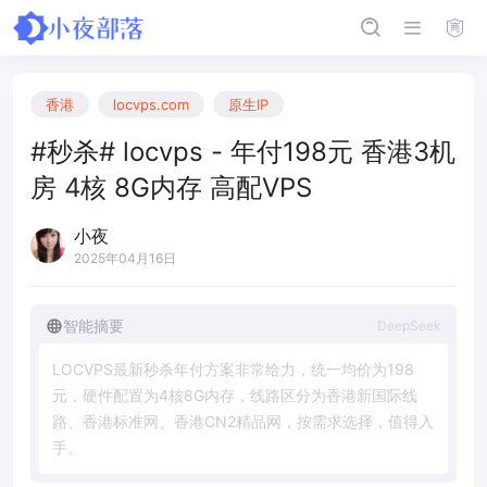
香港
locvps.com
原生IP
#秒杀# locvps - 年付198元 香港3机
房 4核 8G内存 高配VPS
小夜
2025年04月16日
智能摘要
DeepSeek
L
O
C
V
P
S
最
新
秒
杀
年
付
方
案
非
常
给
力
，
统
一
均
价
为
1
9
8
元
，
硬
件
配
置
为
4
核
8
G
内
存
，
线
路
区
分
为
香
港
新
国
际
线
路
、
香
港
标
准
网
、
香
港
C
N
2
精
品
网
，
按
需
求
选
择
，
值
得
入
手
。